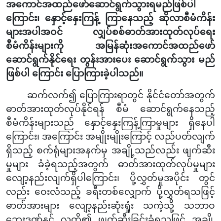
အကောင်အထည်ဖော်ဆောင်ရွက်သွားရမည်ဖြစ်ပါ
ကြောင်း၊ နှောင့်နှေးကြန့် ကြာ
နေသည့် ဆိုလာစီမံကိန်း
များအပါအဝင် လျှပ်စစ်ဓာတ်အားထုတ်လုပ်ရေး
စီမံကိန်းများကို အမြန်ဆုံး
အကောင်အထည်ဖော်
ဆောင်ရွက်နိုင်ရေး တွန်းအားပေး ဆောင်ရွက်သွား မည်
ဖြစ်ပါ ကြောင်း ပြောကြားခဲ့ပါသည်။
ဆက်လက်၍ ပြောကြားရာတွင် နိုင်ငံတော်အတွက်
ဓာတ်အားထုတ်လုပ်နိုင်ရန် စီမံ ဆောင်ရွက်
နေသည့်
စီမံကိန်းများသည် နှောင့်နှေးကြန့်ကြာမှုများ ရှိနေပါ
ကြောင်း၊ အကြောင်း အမျိုးမျိုးကြောင့် လည်ပတ်လျက်
ရှိသည့် စက်ရုံများအနက်မှ အချို့သည်လည်း ဖျက်ဆီး
မှုများ ခံခဲ့ရသည့်အတွက် ဓာတ်အားထုတ်လုပ်မှုများ
လျော့နည်းလျက်ရှိပါကြောင်း၊ ပို့လွှတ်မှုအပိုင်း တွင်
လည်း ဝေးလံသည့် ခရီးတစ်လျှောက် ပို့လွှတ်ရသဖြင့်
ဓာတ်အားများ လျော့နည်းဆုံးရှုံး သကဲ့သို့ သဘာဝ
ဘေးဒဏ်နှင့် လူတို့၏ ဖျက်ဆီးခြင်းခံရသဖြင့် အချို့