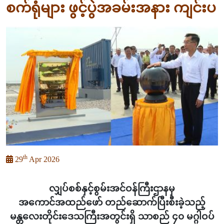
စက်ရုံများ ဖွင့်ပွဲအခမ်းအနား ကျင်းပ
th
29
Apr 2026
လျှပ်စစ်နှင့်စွမ်းအင်ဝန်ကြီးဌာနမှ
အကောင်အထည်ဖော် တည်ဆောက်ပြီးစီးခဲ့သည့်
မန္တလေးတိုင်းဒေသကြီးအတွင်းရှိ သာစည် ၄၀ မဂ္ဂါဝပ်