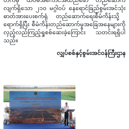
တက်မှ ထပ်မံအကောင်အထည်ဖော် တည်ဆောက်
လျက်ရှိသော ၂၁၀ မဂ္ဂါဝပ် နေရောင်ခြည်စွမ်းအင်သုံး
ဓာတ်အားပေးစက်ရုံ တည်ဆောက်ရေးစီမံကိန်းသို့
ရောက်ရှိပြီး စီမံကိန်းတည်ဆောက်မှုအခြေအနေများကို
လှည့်လည်ကြည့်ရှုစစ်ဆေးခဲ့ကြောင်း သတင်းရရှိပါ
သည်။
လျှပ်စစ်နှင့်စွမ်းအင်ဝန်ကြီးဌာန