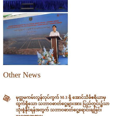
Other News
မုတ္တမကမ်းလွန်လုပ်ကွက် M-3 ရှိ အောင်သိင်္ခဧရိယာမှ
ထွက်ရှိသော သဘာဝဓာတ်ငွေ့များအား ပြည်တွင်း၌သာ
သုံးစွဲနိုင်ရန်အတွက် သဘာဝဓာတ်ငွေ့ရောင်းချခြင်း