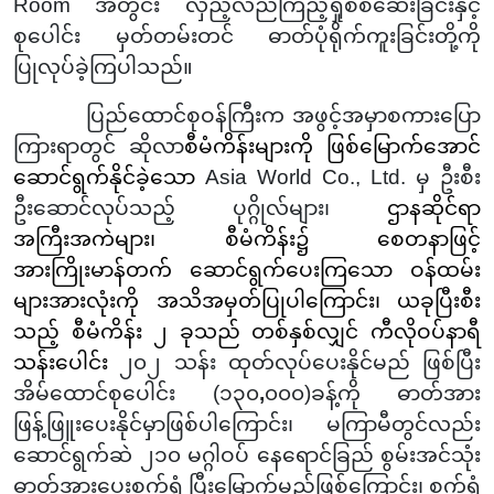
Room
အတွင်း လှည့်လည်ကြည့်ရှုစစ်ဆေးခြင်းနှင့်
စုပေါင်း
မှတ်တမ်းတင်
ဓာတ်ပုံရိုက်ကူးခြင်းတို့ကို
ပြုလုပ်ခဲ့ကြပါသည်။
ပြည်ထောင်စုဝန်ကြီးက အဖွင့်အမှာစကားပြော
ကြားရာတွင် ဆိုလာ
စီမံကိန်းများကို ဖြစ်မြောက်အောင်
ဆောင်ရွက်နိုင်ခဲ့သော
Asia World Co., Ltd. မှ ဦးစီး
ဦးဆောင်လုပ်သည့် ပုဂ္ဂိုလ်များ၊
ဌာနဆိုင်ရာ
အကြီးအကဲများ၊ စီမံကိန်း၌ စေတနာဖြင့်
အားကြိုးမာန်တက် ဆောင်ရွက်ပေးကြသော ဝန်ထမ်း
များအားလုံးကို အသိအမှတ်ပြုပါကြောင်း၊ ယခုပြီးစီး
သည့် စီမံကိန်း ၂ ခုသည် တစ်နှစ်လျှင် ကီလိုဝပ်နာရီ
သန်းပေါင်း
၂၀၂ သန်း ထုတ်လုပ်ပေးနိုင်မည်
ဖြစ်
ပြီး
အိမ်ထောင်စုပေါင်း (၁၃၀
,
၀၀၀)ခန့်ကို ဓာတ်အား
ဖြန့်ဖြူးပေးနိုင်မှာဖြစ်ပါကြောင်း၊
မကြာမီတွင်လည်း
ဆောင်ရွက်ဆဲ ၂၁၀ မဂ္ဂါဝပ် နေရောင်ခြည် စွမ်းအင်သုံး
ဓာတ်အားပေးစက်ရုံ ပြီးမြောက်မည်ဖြစ်ကြောင်း၊ စက်ရုံ