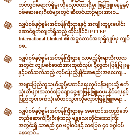
တင်သွင်းရောက်ရှိမှု၊ သိုလှောင်ထားရှိမှု၊ ဖြန့်ဖြူးနေမှုနှင့်
စစ်ဆေးရေးဂိတ်များတွင် ဆီတင်ယာဉ်များအားစ...
လျှပ်စစ်နှင့်စွမ်းအင်ဝန်ကြီးဌာနနှင့် အကျိုးတူပူးပေါင်း
ဆောင်ရွက်လျက်ရှိသည့် ထိုင်းနိုင်ငံ၊ PTTEP
International Limited ၏ အမှုဆောင်အရာရှိချုပ်မှ လျှပ်
စစ...
လျှပ်စစ်နှင့်စွမ်းအင်ဝန်ကြီးဌာန လာမည့်မိုးရာသီကာလ
အတွင်း လျှပ်စစ်ဓာတ်အားထုတ်လုပ်၊ ပို့လွှတ်၊ ဖြန့်ဖြူးမှု
နှင့်ပတ်သက်သည့် လုပ်ငန်းညှိနှိုင်းအစည်းအဝေးကျ...
အများပြည်သူသယ်ယူပို့ဆောင်ရေးလုပ်ငန်းများသို့ စက်
သုံးဆီများအဆင်ပြေချောမွေ့စွာဖြန့်ဖြူးပေး နိုင်ရေးနှင့်
ပြည်တွင်းစက်သုံးဆီတင်သွင်းသိုလှောင်ဖြန့်ဖြူးရော...
လျှပ်စစ်နှင့်စွမ်းအင်ဝန်ကြီးဌာနမှ အကောင်အထည်ဖော်
တည်ဆောက်ပြီးစီးခဲ့သည့် မန္တလေးတိုင်းဒေသကြီး
အတွင်းရှိ သာစည် ၄၀ မဂ္ဂါဝပ်နှင့် သပြေဝ ၄၀ မဂ္ဂါဝပ်
နေရောင်...