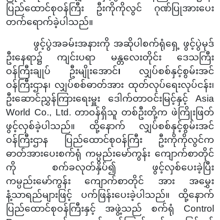
ပြည်ထောင်စုဝန်ကြီး ဦးကိုကိုလွင် ဂုဏ်ပြုအားပေး
တက်ရောက်ခဲ့ပါသည်။
ဖွင့်ပွဲအခမ်းအနားကို
အဆိုပါစက်ရုံရှေ့ ဖွင့်ပွဲမုဒ်
ဦး
နေရာ
၌
ကျင်းပရာ မန္တလေးတိုင်း
ဒေသကြီး
ဝန်ကြီးချုပ် ဦးမျိုးအောင်
၊
လျှပ်စစ်နှင့်စွမ်းအင်
ဝန်ကြီးဌာန၊
လျှပ်စစ်ဓာတ်အား
ထုတ်လုပ်ရေးလုပ်ငန်း၊
ဦးဆောင်ညွှန်ကြားရေးမှူး ဒေါက်တာဝင်းမြင့်နှင့်
Asia
World Co., Ltd.
တာဝန်ရှိသူ တစ်ဦးတို့က ဖဲကြိုးဖြတ်
ဖွင့်လှစ်ခဲ့ပါသည်။ ထို့နောက်
လျှပ်စစ်နှင့်စွမ်းအင်
ဝန်ကြီးဌာန ပြည်ထောင်စုဝန်ကြီး ဦးကိုကိုလွင်က
ဓာတ်အားပေးစက်ရုံ
က
မ္ပ
ည်း‌မော်ကွန်း
ကျောက်စာတိုင်
ကို စက်ခ
လုတ်
နှိပ်၍ ဖွင့်လှစ်ပေးခဲ့ပြီး
က
မ္ပ
ည်း‌မော်ကွန်း
ကျောက်စာတိုင်
အား အမွှေး
နံ့သာ
ရည်
များဖြင့် ပ
က်
ဖြန်းပေးခဲ့ပါသည်။
ထို့နောက်
ပြည်ထောင်စု
ဝန်ကြီးနှင့် အဖွဲ့သည် စက်ရုံ
Control