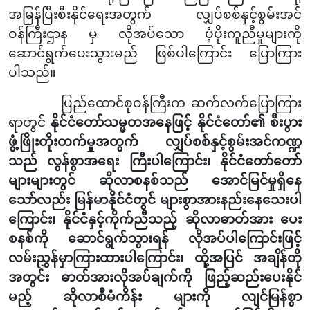
အမြန်ပြီးစီးနိုင်ရေးအတွက် လျှပ်စစ်နှင့်စွမ်းအင်
ဝန်ကြီးဌာန မှ လိုအပ်သော ပံ့ပိုးကူညီမှုများကို
ဆောင်ရွက်ပေးသွားမည် ဖြစ်ပါကြောင်း ပြောကြား
ပါသည်။
ပြည်ထောင်စုဝန်ကြီးက ဆက်လက်ပြောကြား
ရာတွင်
နိုင်ငံတော်သမ္မတအနေဖြင့် နိုင်ငံတော်၏ စီးပွား
ဖွံ့ဖြိုးတိုးတက်မှုအတွက် လျှပ်စစ်နှင့်စွမ်းအင်ကဏ္ဍ
သည် လွန်စွာအရေး ကြီးပါကြောင်း၊ နိုင်ငံတော်တော်
များများတွင် ဆိုလာစနစ်သည် အောင်မြင်မှုရှိနေ
သော်လည်း မြန်မာနိုင်ငံတွင် များစွာအားနည်းနေသေးပါ
ကြောင်း၊ နိုင်ငံနှင့်ကိုက်ညီသည့် ဆိုလာဓာတ်အား ပေး
စနစ်ကို ဆောင်ရွက်သွားရန် လိုအပ်ပါကြောင်းဖြင့်
လမ်းညွှန်မှာကြားထားပါကြောင်း၊ ထို့အပြင် အချိန်တို
အတွင်း ဓာတ်အားလိုအပ်ချက်ကို ဖြည့်ဆည်းပေးနိုင်
မည့် ဆိုလာစီမံကိန်း
များကို လျင်မြန်စွာ