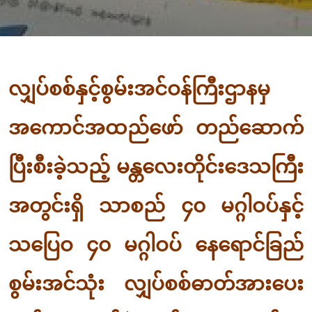
လျှပ်စစ်နှင့်စွမ်းအင်ဝန်ကြီးဌာနမှ
အကောင်အထည်ဖော် တည်ဆောက်
ပြီးစီးခဲ့သည့် မန္တလေးတိုင်းဒေသကြီး
အတွင်းရှိ သာစည် ၄၀ မဂ္ဂါဝပ်နှင့်
သပြေဝ ၄၀ မဂ္ဂါဝပ် နေရောင်ခြည်
စွမ်းအင်သုံး လျှပ်စစ်ဓာတ်အားပေး