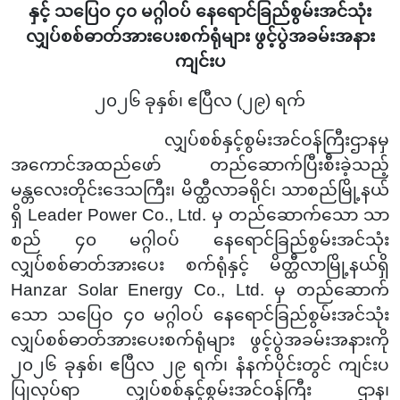
နှင့် သပြေဝ ၄၀ မဂ္ဂါဝပ် နေရောင်ခြည်စွမ်းအင်သုံး
လျှပ်စစ်ဓာတ်အားပေးစက်ရုံများ ဖွင့်ပွဲအခမ်းအနား
ကျင်းပ
၂၀၂၆ ခုနှစ်၊ ဧပြီလ (၂၉) ရက်
လျှပ်စစ်နှင့်စွမ်းအင်ဝန်ကြီးဌာနမှ
အကောင်အထည်ဖော် တည်ဆောက်ပြီးစီးခဲ့သည့်
မန္တလေးတိုင်းဒေသကြီး၊ မိတ္ထီလာခရိုင်၊ သာစည်မြို့နယ်
ရှိ Leader Power Co., Ltd. မှ တည်ဆောက်သော သာ
စည် ၄၀ မဂ္ဂါဝပ် နေရောင်ခြည်စွမ်းအင်သုံး
လျှပ်စစ်ဓာတ်အားပေး စက်ရုံနှင့် မိတ္ထီလာမြို့နယ်ရှိ
Hanzar Solar Energy Co., Ltd. မှ တည်ဆောက်
သော
သပြေဝ ၄၀ မဂ္ဂါဝပ် နေရောင်ခြည်စွမ်းအင်သုံး
လျှပ်စစ်ဓာတ်အားပေးစက်ရုံများ ဖွင့်ပွဲအခမ်းအနားကို
၂၀၂၆ ခုနှစ်၊ ဧပြီလ ၂၉ ရက်၊ နံနက်ပိုင်းတွင် ကျင်းပ
ပြုလုပ်ရာ လျှပ်စစ်နှင့်စွမ်းအင်ဝန်ကြီး ဌာန၊