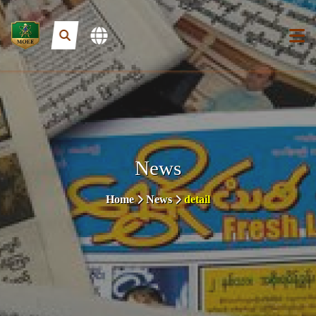
News
Home
News
detail