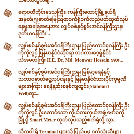
သဘောတူစာချ...
ဧရာဝတီတိုင်းဒေသကြီး၊ ကန်ကြီးထောင့်မြို့နယ်ရှိ
အမှတ်(၅)ဓာတ်မြေဩဇာစက်ရုံစက်လည်ပတ်ထုတ်လုပ်
နေမှုအခြေအနေအား လျှပ်စစ်နှင့်စွမ်းအင်ဝန်ကြီးဌာန၊
ဒုတိယဝန်ကြီး...
လျှပ်စစ်နှင့်စွမ်းအင်ဝန်ကြီးဌာန၊ ပြည်ထောင်စုဝန်ကြီး ဦး
ကိုကိုလွင် မြန်မာနိုင်ငံဆိုင်ရာ ဘင်္ဂလားဒေ့ရှ်နိုင်ငံ
သံအမတ်ကြီး H.E. Dr. Md. Monwar Hossain အား...
လျှပ်စစ်နှင့်စွမ်းအင်ဝန်ကြီးဌာန၊ မြန်မာ့ရေနံနှင့်
သဘာဝဓာတ်ငွေ့လုပ်ငန်းနှင့် မြန်မာနိုင်ငံသားပိုင်ကုမ္ပဏီ
များအကြား ရေနံနည်းစနစ်ကျတွင်း(Standard
Well)တူး...
လျှပ်စစ်နှင့်စွမ်းအင်ဝန်ကြီးဌာန၊ ပြည်ထောင်စုဝန်ကြီး ဦး
ကိုကိုလွင် ဦးဆောင်သော ကိုယ်စားလှယ်အဖွဲ့ မော်စကို
မြို့ရှိ Smart Meter ထုတ်လုပ်သည့်စက်ရုံသို့ သွာ...
သီလဝါ ရှိ Terminal များသို့ ပြည်ပမှ စက်သုံးဆီများ