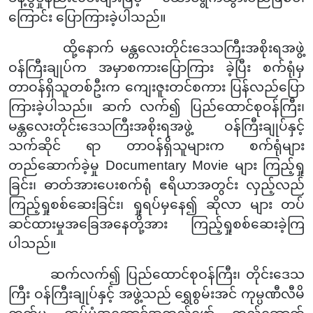
ကြောင်း ပြောကြားခဲ့ပါသည်။
ထို့နောက် မန္တလေးတိုင်းဒေသကြီးအစိုးရအဖွဲ့
ဝန်ကြီးချုပ်က အမှာစကားပြောကြား ခဲ့ပြီး စက်ရုံမှ
တာဝန်ရှိသူတစ်ဦးက ကျေးဇူးတင်စကား ပြန်လည်ပြော
ကြားခဲ့ပါသည်။ ဆက် လက်၍ ပြည်ထောင်စုဝန်ကြီး၊
မန္တလေးတိုင်းဒေသကြီးအစိုးရအဖွဲ့ ဝန်ကြီးချုပ်နှင့်
သက်ဆိုင် ရာ တာဝန်ရှိသူများက စက်ရုံများ
တည်ဆောက်ခဲ့မှု Documentary Movie များ ကြည့်ရှု
ခြင်း၊ ဓာတ်အားပေးစက်ရုံ ဧရိယာအတွင်း လှည့်လည်
ကြည့်ရှုစစ်ဆေးခြင်း၊ ရှုရပ်မှနေ၍ ဆိုလာ များ တပ်
ဆင်ထားမှုအခြေအနေတို့အား ကြည့်ရှုစစ်ဆေးခဲ့ကြ
ပါသည်။
ဆက်လက်၍ ပြည်ထောင်စုဝန်ကြီး၊ တိုင်းဒေသ
ကြီး ဝန်ကြီးချုပ်နှင့် အဖွဲ့သည် ရွှေစွမ်းအင်
ကုမ္ပဏီလီမိ