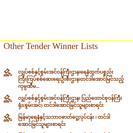
Other Tender Winner Lists
လျှပ်စစ်နှင့်စွမ်းအင်ဝန်ကြီးဌာန၊‌ရေနံထွက်ပစ္စည်း
ကြီးကြပ်စစ်ဆေးရေးဦးစီးဌာန၊တင်ဒါအောင်မြင်သည့်
ကုမ္ပဏီမ...
လျှပ်စစ်နှင့်စွမ်းအင်ဝန်ကြီးဌာန၊ ပြည်ထောင်စုဝန်ကြီး
ရုံး(စွမ်းအင်) တင်ဒါအောင်မြင်သူများစာရင်း
မြန်မာ့ရေနံနှင့်သဘာဝဓာတ်ငွေ့လုပ်ငန်း ၊ တင်ဒါ
အောင်မြင်သူများစာရင်း