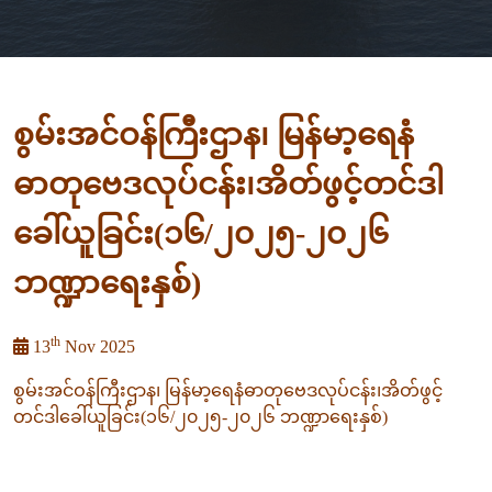
စွမ်းအင်ဝန်ကြီးဌာန၊ မြန်မာ့ရေနံ
ဓာတုဗေဒလုပ်ငန်း၊အိတ်ဖွင့်တင်ဒါ
ခေါ်ယူခြင်း(၁၆/၂၀၂၅-၂၀၂၆
ဘဏ္ဍာရေးနှစ်)
th
13
Nov 2025
စွမ်းအင်ဝန်ကြီးဌာန၊ မြန်မာ့ရေနံဓာတုဗေဒလုပ်ငန်း၊အိတ်ဖွင့်
တင်ဒါခေါ်ယူခြင်း(၁၆/၂၀၂၅-၂၀၂၆ ဘဏ္ဍာရေးနှစ်)