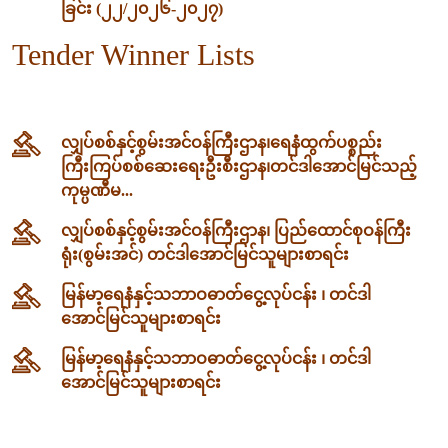
ခြင်း (၂၂/၂၀၂၆-၂၀၂၇)
Tender Winner Lists
လျှပ်စစ်နှင့်စွမ်းအင်ဝန်ကြီးဌာန၊‌ရေနံထွက်ပစ္စည်း
ကြီးကြပ်စစ်ဆေးရေးဦးစီးဌာန၊တင်ဒါအောင်မြင်သည့်
ကုမ္ပဏီမ...
လျှပ်စစ်နှင့်စွမ်းအင်ဝန်ကြီးဌာန၊ ပြည်ထောင်စုဝန်ကြီး
ရုံး(စွမ်းအင်) တင်ဒါအောင်မြင်သူများစာရင်း
မြန်မာ့ရေနံနှင့်သဘာဝဓာတ်ငွေ့လုပ်ငန်း ၊ တင်ဒါ
အောင်မြင်သူများစာရင်း
မြန်မာ့ရေနံနှင့်သဘာဝဓာတ်ငွေ့လုပ်ငန်း ၊ တင်ဒါ
အောင်မြင်သူများစာရင်း