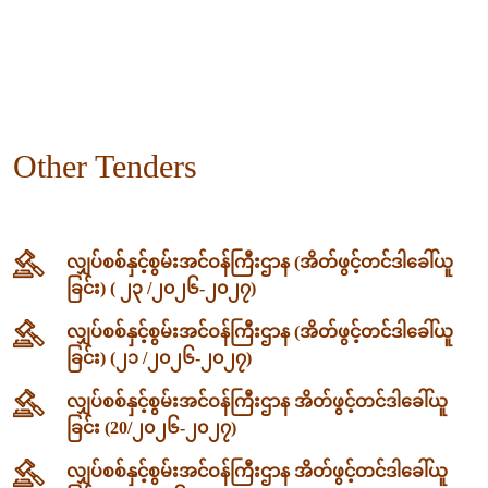
Other Tenders
လျှပ်စစ်နှင့်စွမ်းအင်ဝန်ကြီးဌာန (အိတ်ဖွင့်တင်ဒါခေါ်ယူ
ခြင်း) ( ၂၃ /၂၀၂၆-၂၀၂၇)
လျှပ်စစ်နှင့်စွမ်းအင်ဝန်ကြီးဌာန (အိတ်ဖွင့်တင်ဒါခေါ်ယူ
ခြင်း) (၂၁ /၂၀၂၆-၂၀၂၇)
လျှပ်စစ်နှင့်စွမ်းအင်ဝန်ကြီးဌာန အိတ်ဖွင့်တင်ဒါခေါ်ယူ
ခြင်း (20/၂၀၂၆-၂၀၂၇)
လျှပ်စစ်နှင့်စွမ်းအင်ဝန်ကြီးဌာန အိတ်ဖွင့်တင်ဒါခေါ်ယူ