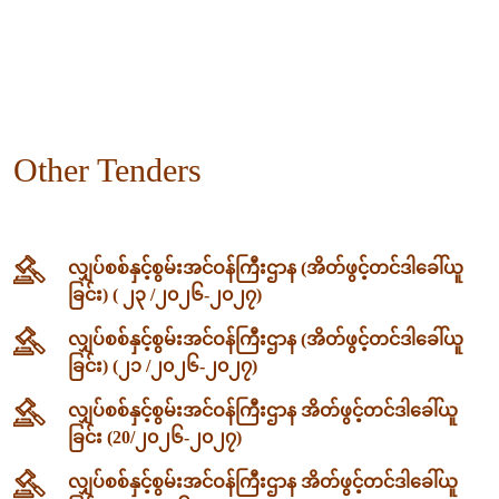
Other Tenders
လျှပ်စစ်နှင့်စွမ်းအင်ဝန်ကြီးဌာန (အိတ်ဖွင့်တင်ဒါခေါ်ယူ
ခြင်း) ( ၂၃ /၂၀၂၆-၂၀၂၇)
လျှပ်စစ်နှင့်စွမ်းအင်ဝန်ကြီးဌာန (အိတ်ဖွင့်တင်ဒါခေါ်ယူ
ခြင်း) (၂၁ /၂၀၂၆-၂၀၂၇)
လျှပ်စစ်နှင့်စွမ်းအင်ဝန်ကြီးဌာန အိတ်ဖွင့်တင်ဒါခေါ်ယူ
ခြင်း (20/၂၀၂၆-၂၀၂၇)
လျှပ်စစ်နှင့်စွမ်းအင်ဝန်ကြီးဌာန အိတ်ဖွင့်တင်ဒါခေါ်ယူ