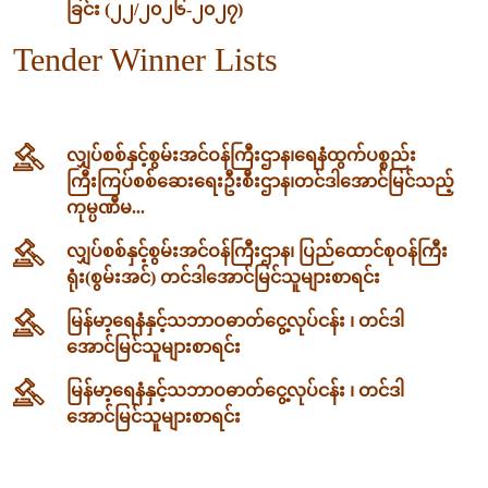
ခြင်း (၂၂/၂၀၂၆-၂၀၂၇)
Tender Winner Lists
လျှပ်စစ်နှင့်စွမ်းအင်ဝန်ကြီးဌာန၊‌ရေနံထွက်ပစ္စည်း
ကြီးကြပ်စစ်ဆေးရေးဦးစီးဌာန၊တင်ဒါအောင်မြင်သည့်
ကုမ္ပဏီမ...
လျှပ်စစ်နှင့်စွမ်းအင်ဝန်ကြီးဌာန၊ ပြည်ထောင်စုဝန်ကြီး
ရုံး(စွမ်းအင်) တင်ဒါအောင်မြင်သူများစာရင်း
မြန်မာ့ရေနံနှင့်သဘာဝဓာတ်ငွေ့လုပ်ငန်း ၊ တင်ဒါ
အောင်မြင်သူများစာရင်း
မြန်မာ့ရေနံနှင့်သဘာဝဓာတ်ငွေ့လုပ်ငန်း ၊ တင်ဒါ
အောင်မြင်သူများစာရင်း