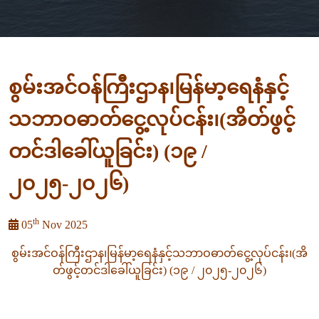
စွမ်းအင်ဝန်ကြီးဌာန၊မြန်မာ့ရေနံနှင့်
သဘာဝဓာတ်ငွေ့လုပ်ငန်း၊(အိတ်ဖွင့်
တင်ဒါခေါ်ယူခြင်း) (၁၉ /
၂၀၂၅-၂၀၂၆)
th
05
Nov 2025
စွမ်းအင်ဝန်ကြီးဌာန၊မြန်မာ့ရေနံနှင့်သဘာဝဓာတ်ငွေ့လုပ်ငန်း၊(အိ
တ်ဖွင့်တင်ဒါခေါ်ယူခြင်း) (၁၉ / ၂၀၂၅-၂၀၂၆)