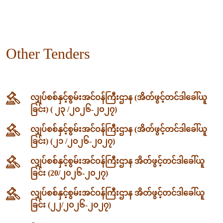
Other Tenders
လျှပ်စစ်နှင့်စွမ်းအင်ဝန်ကြီးဌာန (အိတ်ဖွင့်တင်ဒါခေါ်ယူ
ခြင်း) ( ၂၃ /၂၀၂၆-၂၀၂၇)
လျှပ်စစ်နှင့်စွမ်းအင်ဝန်ကြီးဌာန (အိတ်ဖွင့်တင်ဒါခေါ်ယူ
ခြင်း) (၂၁ /၂၀၂၆-၂၀၂၇)
လျှပ်စစ်နှင့်စွမ်းအင်ဝန်ကြီးဌာန အိတ်ဖွင့်တင်ဒါခေါ်ယူ
ခြင်း (20/၂၀၂၆-၂၀၂၇)
လျှပ်စစ်နှင့်စွမ်းအင်ဝန်ကြီးဌာန အိတ်ဖွင့်တင်ဒါခေါ်ယူ
ခြင်း (၂၂/၂၀၂၆-၂၀၂၇)