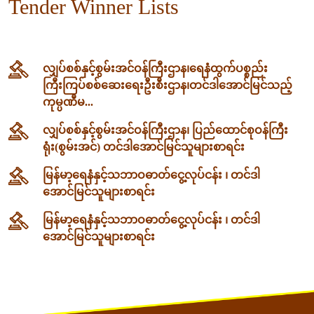
Tender Winner Lists
လျှပ်စစ်နှင့်စွမ်းအင်ဝန်ကြီးဌာန၊‌ရေနံထွက်ပစ္စည်း
ကြီးကြပ်စစ်ဆေးရေးဦးစီးဌာန၊တင်ဒါအောင်မြင်သည့်
ကုမ္ပဏီမ...
လျှပ်စစ်နှင့်စွမ်းအင်ဝန်ကြီးဌာန၊ ပြည်ထောင်စုဝန်ကြီး
ရုံး(စွမ်းအင်) တင်ဒါအောင်မြင်သူများစာရင်း
မြန်မာ့ရေနံနှင့်သဘာဝဓာတ်ငွေ့လုပ်ငန်း ၊ တင်ဒါ
အောင်မြင်သူများစာရင်း
မြန်မာ့ရေနံနှင့်သဘာဝဓာတ်ငွေ့လုပ်ငန်း ၊ တင်ဒါ
အောင်မြင်သူများစာရင်း