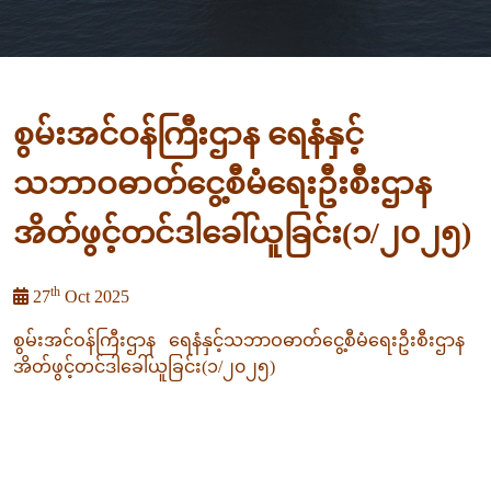
စွမ်းအင်ဝန်ကြီးဌာန ရေနံနှင့်
သဘာဝဓာတ်ငွေ့စီမံရေးဦးစီးဌာန
အိတ်ဖွင့်တင်ဒါခေါ်ယူခြင်း(၁/၂၀၂၅)
th
27
Oct 2025
စွမ်းအင်ဝန်ကြီးဌာန ရေနံနှင့်သဘာဝဓာတ်ငွေ့စီမံရေးဦးစီးဌာန
အိတ်ဖွင့်တင်ဒါခေါ်ယူခြင်း(၁/၂၀၂၅)