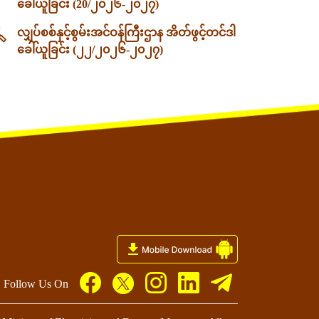
ခေါ်ယူခြင်း (20/၂၀၂၆-၂၀၂၇)
လျှပ်စစ်နှင့်စွမ်းအင်ဝန်ကြီးဌာန အိတ်ဖွင့်တင်ဒါ
ခေါ်ယူခြင်း (၂၂/၂၀၂၆-၂၀၂၇)
Follow Us On