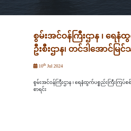
စွမ်းအင်ဝန်ကြီးဌာန ၊ ရေနံ
ဦးစီးဌာန၊ တင်ဒါအောင်မြင်သ
th
10
Jul 2024
စွမ်းအင်ဝန်ကြီးဌာန ၊ ရေနံထွက်ပစ္စည်းကြီးကြပ်
စာရင်း