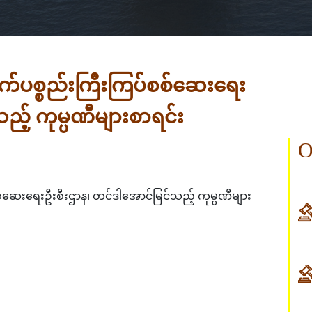
ထွက်ပစ္စည်းကြီးကြပ်စစ်ဆေးရေး
ည့် ကုမ္ပဏီများစာရင်း
O
စစ်ဆေးရေးဦးစီးဌာန၊ တင်ဒါအောင်မြင်သည့် ကုမ္ပဏီများ