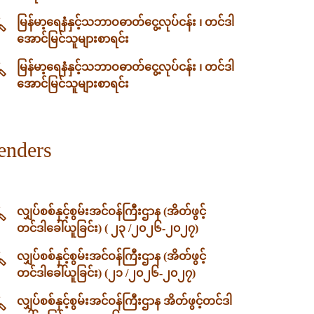
မြန်မာ့ရေနံနှင့်သဘာဝဓာတ်ငွေ့လုပ်ငန်း ၊ တင်ဒါ
အောင်မြင်သူများစာရင်း
မြန်မာ့ရေနံနှင့်သဘာဝဓာတ်ငွေ့လုပ်ငန်း ၊ တင်ဒါ
အောင်မြင်သူများစာရင်း
enders
လျှပ်စစ်နှင့်စွမ်းအင်ဝန်ကြီးဌာန (အိတ်ဖွင့်
တင်ဒါခေါ်ယူခြင်း) ( ၂၃ /၂၀၂၆-၂၀၂၇)
လျှပ်စစ်နှင့်စွမ်းအင်ဝန်ကြီးဌာန (အိတ်ဖွင့်
တင်ဒါခေါ်ယူခြင်း) (၂၁ /၂၀၂၆-၂၀၂၇)
လျှပ်စစ်နှင့်စွမ်းအင်ဝန်ကြီးဌာန အိတ်ဖွင့်တင်ဒါ