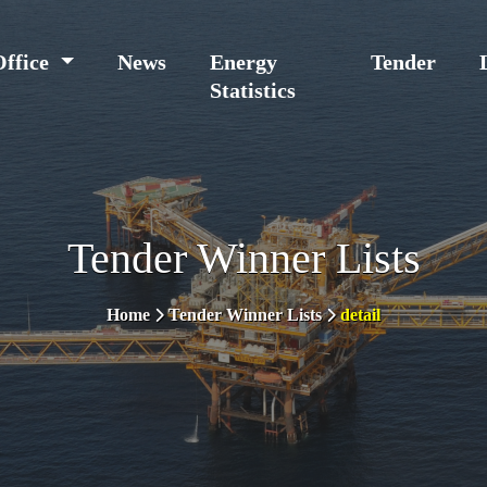
Office
News
Energy
Tender
Statistics
Tender Winner Lists
Home
Tender Winner Lists
detail