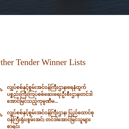
ther Tender Winner Lists
လျှပ်စစ်နှင့်စွမ်းအင်ဝန်ကြီးဌာန၊‌ရေနံထွက်
ပစ္စည်းကြီးကြပ်စစ်ဆေးရေးဦးစီးဌာန၊တင်ဒါ
အောင်မြင်သည့်ကုမ္ပဏီမ...
လျှပ်စစ်နှင့်စွမ်းအင်ဝန်ကြီးဌာန၊ ပြည်ထောင်စု
ဝန်ကြီးရုံး(စွမ်းအင်) တင်ဒါအောင်မြင်သူများ
စာရင်း