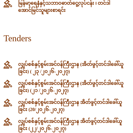
မြန်မာ့ရေနံနှင့်သဘာဝဓာတ်ငွေ့လုပ်ငန်း ၊ တင်ဒါ
အောင်မြင်သူများစာရင်း
Tenders
လျှပ်စစ်နှင့်စွမ်းအင်ဝန်ကြီးဌာန (အိတ်ဖွင့်တင်ဒါခေါ်ယူ
ခြင်း) ( ၂၃ /၂၀၂၆-၂၀၂၇)
လျှပ်စစ်နှင့်စွမ်းအင်ဝန်ကြီးဌာန (အိတ်ဖွင့်တင်ဒါခေါ်ယူ
ခြင်း) (၂၁ /၂၀၂၆-၂၀၂၇)
လျှပ်စစ်နှင့်စွမ်းအင်ဝန်ကြီးဌာန အိတ်ဖွင့်တင်ဒါခေါ်ယူ
ခြင်း (20/၂၀၂၆-၂၀၂၇)
လျှပ်စစ်နှင့်စွမ်းအင်ဝန်ကြီးဌာန အိတ်ဖွင့်တင်ဒါခေါ်ယူ
ခြင်း (၂၂/၂၀၂၆-၂၀၂၇)