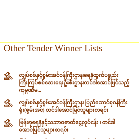
Other Tender Winner Lists
လျှပ်စစ်နှင့်စွမ်းအင်ဝန်ကြီးဌာန၊‌ရေနံထွက်ပစ္စည်း
ကြီးကြပ်စစ်ဆေးရေးဦးစီးဌာန၊တင်ဒါအောင်မြင်သည့်
ကုမ္ပဏီမ...
လျှပ်စစ်နှင့်စွမ်းအင်ဝန်ကြီးဌာန၊ ပြည်ထောင်စုဝန်ကြီး
ရုံး(စွမ်းအင်) တင်ဒါအောင်မြင်သူများစာရင်း
မြန်မာ့ရေနံနှင့်သဘာဝဓာတ်ငွေ့လုပ်ငန်း ၊ တင်ဒါ
အောင်မြင်သူများစာရင်း