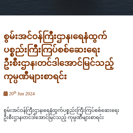
စွမ်းအင်ဝန်ကြီးဌာန၊ရေနံထွက်
ပစ္စည်းကြီးကြပ်စစ်ဆေးရေး
ဦးစီးဌာန၊တင်ဒါအောင်မြင်သည့်
ကုမ္ပဏီများစာရင်း
th
20
Jun 2024
စွမ်းအင်ဝန်ကြီးဌာန၊ရေနံထွက်ပစ္စည်းကြီးကြပ်စစ်ဆေးရေး
ဦးစီးဌာန၊တင်ဒါအောင်မြင်သည့် ကုမ္ပဏီများစာရင်း