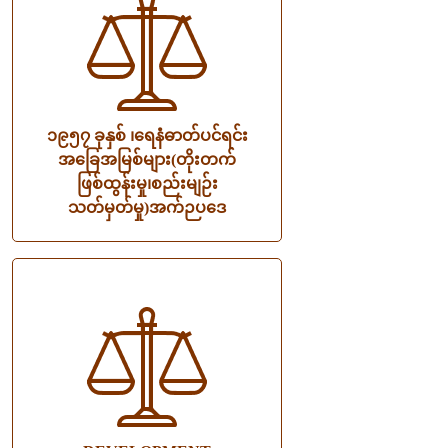
၁၉၅၇ ခုနှစ် ၊ရေနံဓာတ်ပင်ရင်း
အခြေအမြစ်များ(တိုးတက်
ဖြစ်ထွန်းမှု၊စည်းမျဉ်း
သတ်မှတ်မှု)အက်ဉပဒေ