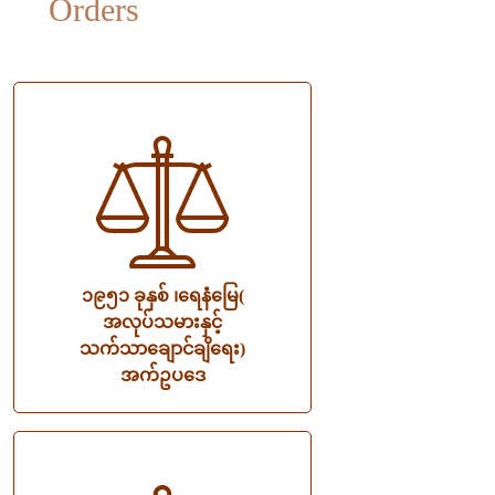
Orders
၁၉၅၁ ခုနှစ် ၊ရေနံမြေ(
အလုပ်သမားနှင့်
သက်သာချောင်ချိရေး)
အက်ဥပဒေ