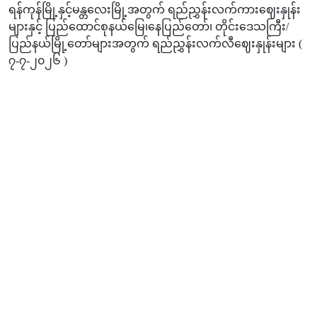
ရန်ကုန်မြို့နှင့်မန္တလေးမြို့အတွက် ရည်ညွှန်းလက်ကားဈေးနှုန်း
များနှင့် ပြည်ထောင်စုနယ်မြေ၊နေပြည်တော်၊ တိုင်းဒေသကြီး/
ပြည်နယ်မြို့တော်များအတွက် ရည်ညွှန်းလက်လီဈေးနှုန်းများ (
၇-၇-၂၀၂၆ )