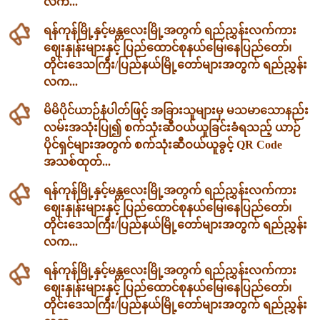
လက...
ရန်ကုန်မြို့နှင့်မန္တလေးမြို့အတွက် ရည်ညွှန်းလက်ကား
ဈေးနှုန်းများနှင့် ပြည်ထောင်စုနယ်မြေ၊နေပြည်တော်၊
တိုင်းဒေသကြီး/ပြည်နယ်မြို့တော်များအတွက် ရည်ညွှန်း
လက...
မိမိပိုင်ယာဉ်နံပါတ်ဖြင့် အခြားသူများမှ မသမာသောနည်း
လမ်းအသုံးပြု၍ စက်သုံးဆီဝယ်ယူခြင်းခံရသည့် ယာဉ်
ပိုင်ရှင်များအတွက် စက်သုံးဆီဝယ်ယူခွင့် QR Code
အသစ်ထုတ်...
ရန်ကုန်မြို့နှင့်မန္တလေးမြို့အတွက် ရည်ညွှန်းလက်ကား
ဈေးနှုန်းများနှင့် ပြည်ထောင်စုနယ်မြေ၊နေပြည်တော်၊
တိုင်းဒေသကြီး/ပြည်နယ်မြို့တော်များအတွက် ရည်ညွှန်း
လက...
ရန်ကုန်မြို့နှင့်မန္တလေးမြို့အတွက် ရည်ညွှန်းလက်ကား
ဈေးနှုန်းများနှင့် ပြည်ထောင်စုနယ်မြေ၊နေပြည်တော်၊
တိုင်းဒေသကြီး/ပြည်နယ်မြို့တော်များအတွက် ရည်ညွှန်း