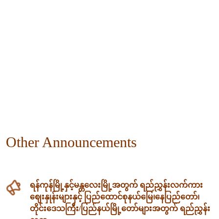
Other Announcements
ရန်ကုန်မြို့နှင့်မန္တလေးမြို့အတွက် ရည်ညွှန်းလက်ကား
ဈေးနှုန်းများနှင့် ပြည်ထောင်စုနယ်မြေ၊နေပြည်တော်၊
တိုင်းဒေသကြီး/ပြည်နယ်မြို့တော်များအတွက် ရည်ညွှန်း