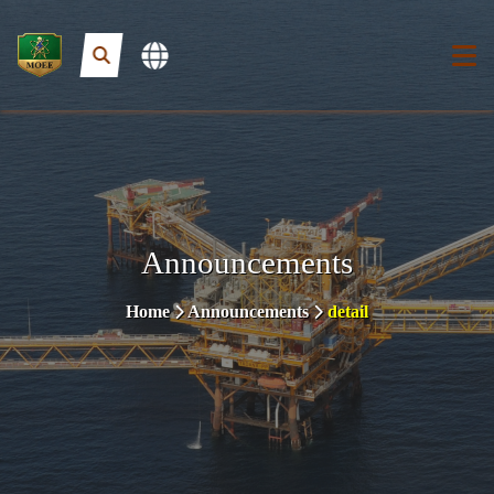
Announcements
Home
Announcements
detail