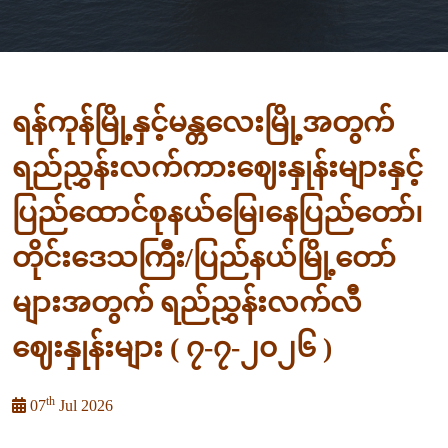
ရန်ကုန်မြို့နှင့်မန္တလေးမြို့အတွက်
ရည်ညွှန်းလက်ကားဈေးနှုန်းများနှင့်
ပြည်ထောင်စုနယ်မြေ၊နေပြည်တော်၊
တိုင်းဒေသကြီး/ပြည်နယ်မြို့တော်
များအတွက် ရည်ညွှန်းလက်လီ
ဈေးနှုန်းများ ( ၇-၇-၂၀၂၆ )
th
07
Jul 2026