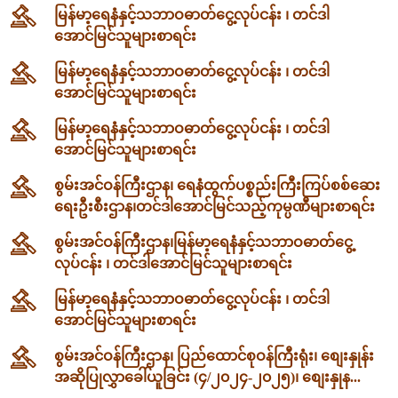
မြန်မာ့ရေနံနှင့်သဘာဝဓာတ်ငွေ့လုပ်ငန်း ၊ တင်ဒါ
အောင်မြင်သူများစာရင်း
မြန်မာ့ရေနံနှင့်သဘာဝဓာတ်ငွေ့လုပ်ငန်း ၊ တင်ဒါ
အောင်မြင်သူများစာရင်း
မြန်မာ့ရေနံနှင့်သဘာဝဓာတ်ငွေ့လုပ်ငန်း ၊ တင်ဒါ
အောင်မြင်သူများစာရင်း
စွမ်းအင်ဝန်ကြီးဌာန၊ ရေနံထွက်ပစ္စည်းကြီးကြပ်စစ်ဆေး
ရေးဦးစီးဌာန၊တင်ဒါအောင်မြင်သည့်ကုမ္ပဏီများစာရင်း
စွမ်းအင်ဝန်ကြီးဌာန၊မြန်မာ့ရေနံနှင့်သဘာဝဓာတ်ငွေ့
လုပ်ငန်း ၊ တင်ဒါအောင်မြင်သူများစာရင်း
မြန်မာ့ရေနံနှင့်သဘာဝဓာတ်ငွေ့လုပ်ငန်း ၊ တင်ဒါ
အောင်မြင်သူများစာရင်း
စွမ်းအင်ဝန်ကြီးဌာန၊ ပြည်ထောင်စုဝန်ကြီးရုံး၊ စျေးနှုန်း
အဆိုပြုလွှာခေါ်ယူခြင်း (၄/၂၀၂၄-၂၀၂၅)၊ စျေးနှုန...