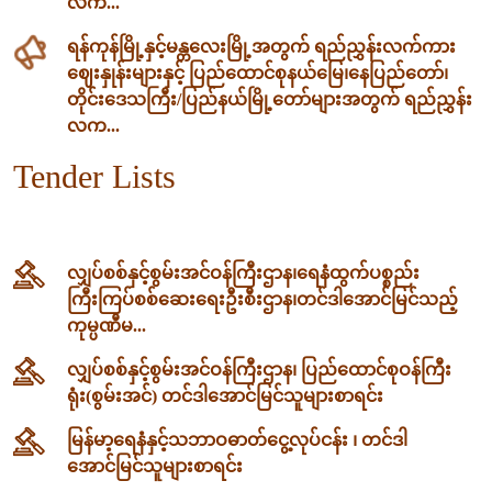
လက...
ရန်ကုန်မြို့နှင့်မန္တလေးမြို့အတွက် ရည်ညွှန်းလက်ကား
ဈေးနှုန်းများနှင့် ပြည်ထောင်စုနယ်မြေ၊နေပြည်တော်၊
တိုင်းဒေသကြီး/ပြည်နယ်မြို့တော်များအတွက် ရည်ညွှန်း
လက...
Tender Lists
လျှပ်စစ်နှင့်စွမ်းအင်ဝန်ကြီးဌာန၊‌ရေနံထွက်ပစ္စည်း
ကြီးကြပ်စစ်ဆေးရေးဦးစီးဌာန၊တင်ဒါအောင်မြင်သည့်
ကုမ္ပဏီမ...
လျှပ်စစ်နှင့်စွမ်းအင်ဝန်ကြီးဌာန၊ ပြည်ထောင်စုဝန်ကြီး
ရုံး(စွမ်းအင်) တင်ဒါအောင်မြင်သူများစာရင်း
မြန်မာ့ရေနံနှင့်သဘာဝဓာတ်ငွေ့လုပ်ငန်း ၊ တင်ဒါ
အောင်မြင်သူများစာရင်း