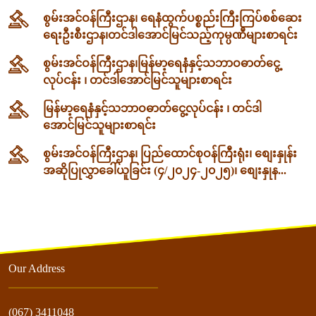
စွမ်းအင်ဝန်ကြီးဌာန၊ ရေနံထွက်ပစ္စည်းကြီးကြပ်စစ်ဆေး
ရေးဦးစီးဌာန၊တင်ဒါအောင်မြင်သည့်ကုမ္ပဏီများစာရင်း
စွမ်းအင်ဝန်ကြီးဌာန၊မြန်မာ့ရေနံနှင့်သဘာဝဓာတ်ငွေ့
လုပ်ငန်း ၊ တင်ဒါအောင်မြင်သူများစာရင်း
မြန်မာ့ရေနံနှင့်သဘာဝဓာတ်ငွေ့လုပ်ငန်း ၊ တင်ဒါ
အောင်မြင်သူများစာရင်း
စွမ်းအင်ဝန်ကြီးဌာန၊ ပြည်ထောင်စုဝန်ကြီးရုံး၊ စျေးနှုန်း
အဆိုပြုလွှာခေါ်ယူခြင်း (၄/၂၀၂၄-၂၀၂၅)၊ စျေးနှုန...
Our Address
(067) 3411048