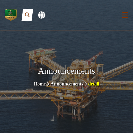
Announcements
Home
Announcements
detail