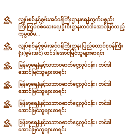
လျှပ်စစ်နှင့်စွမ်းအင်ဝန်ကြီးဌာန၊‌ရေနံထွက်ပစ္စည်း
ကြီးကြပ်စစ်ဆေးရေးဦးစီးဌာန၊တင်ဒါအောင်မြင်သည့်
ကုမ္ပဏီမ...
လျှပ်စစ်နှင့်စွမ်းအင်ဝန်ကြီးဌာန၊ ပြည်ထောင်စုဝန်ကြီး
ရုံး(စွမ်းအင်) တင်ဒါအောင်မြင်သူများစာရင်း
မြန်မာ့ရေနံနှင့်သဘာဝဓာတ်ငွေ့လုပ်ငန်း ၊ တင်ဒါ
အောင်မြင်သူများစာရင်း
မြန်မာ့ရေနံနှင့်သဘာဝဓာတ်ငွေ့လုပ်ငန်း ၊ တင်ဒါ
အောင်မြင်သူများစာရင်း
မြန်မာ့ရေနံနှင့်သဘာဝဓာတ်ငွေ့လုပ်ငန်း ၊ တင်ဒါ
အောင်မြင်သူများစာရင်း
မြန်မာ့ရေနံနှင့်သဘာဝဓာတ်ငွေ့လုပ်ငန်း ၊ တင်ဒါ
အောင်မြင်သူများစာရင်း