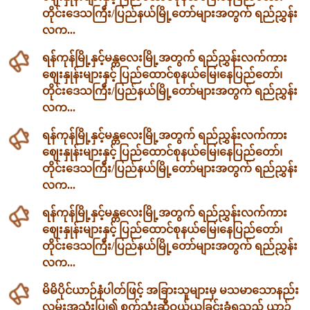
တိုင်းဒေသကြီး/ပြည်နယ်မြို့တော်များအတွက် ရည်ညွှန်း
လက...
ရန်ကုန်မြို့နှင့်မန္တလေးမြို့အတွက် ရည်ညွှန်းလက်ကား
ဈေးနှုန်းများနှင့် ပြည်ထောင်စုနယ်မြေ၊နေပြည်တော်၊
တိုင်းဒေသကြီး/ပြည်နယ်မြို့တော်များအတွက် ရည်ညွှန်း
လက...
ရန်ကုန်မြို့နှင့်မန္တလေးမြို့အတွက် ရည်ညွှန်းလက်ကား
ဈေးနှုန်းများနှင့် ပြည်ထောင်စုနယ်မြေ၊နေပြည်တော်၊
တိုင်းဒေသကြီး/ပြည်နယ်မြို့တော်များအတွက် ရည်ညွှန်း
လက...
ရန်ကုန်မြို့နှင့်မန္တလေးမြို့အတွက် ရည်ညွှန်းလက်ကား
ဈေးနှုန်းများနှင့် ပြည်ထောင်စုနယ်မြေ၊နေပြည်တော်၊
တိုင်းဒေသကြီး/ပြည်နယ်မြို့တော်များအတွက် ရည်ညွှန်း
လက...
မိမိပိုင်ယာဉ်နံပါတ်ဖြင့် အခြားသူများမှ မသမာသောနည်း
လမ်းအသုံးပြု၍ စက်သုံးဆီဝယ်ယူခြင်းခံရသည့် ယာဉ်