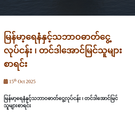
မြန်မာ့ရေနံနှင့်သဘာဝဓာတ်ငွေ့
လုပ်ငန်း ၊ တင်ဒါအောင်မြင်သူများ
စာရင်း
th
15
Oct 2025
မြန်မာ့ရေနံနှင့်သဘာဝဓာတ်ငွေ့လုပ်ငန်း ၊ တင်ဒါအောင်မြင်
သူများစာရင်း